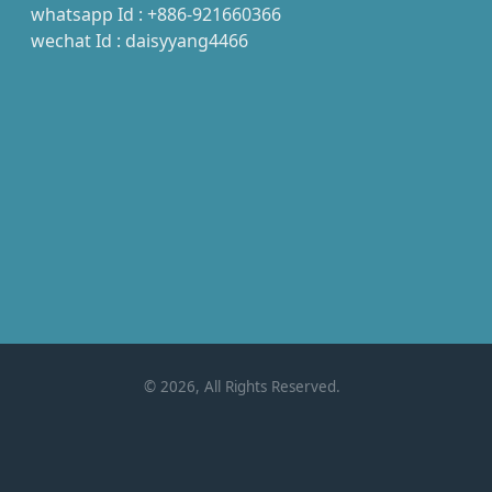
whatsapp Id : +886-921660366
wechat Id : daisyyang4466
©
2026
, All Rights Reserved.